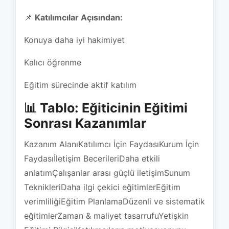
Kalıcı öğrenme
Eğitim sürecinde aktif katılım
📊 Tablo: Eğiticinin Eğitimi
Sonrası Kazanımlar
Kazanım AlanıKatılımcı İçin FaydasıKurum İçin
Faydasıİletişim BecerileriDaha etkili
anlatımÇalışanlar arası güçlü iletişimSunum
TeknikleriDaha ilgi çekici eğitimlerEğitim
verimliliğiEğitim PlanlamaDüzenli ve sistematik
eğitimlerZaman & maliyet tasarrufuYetişkin
Eğitimi BilgisiKatılımcıların motivasyonunu
artırırEğitim başarısı yükselir
🔎 SSS (Sıkça Sorulan
Sorular)