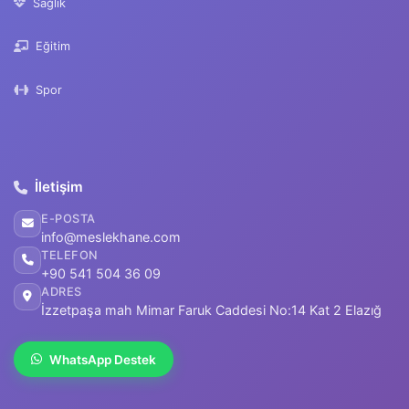
İletişim
E-POSTA
info@meslekhane.com
TELEFON
+90 541 504 36 09
ADRES
İzzetpaşa mah Mimar Faruk Caddesi No:14 Kat 2 Elazığ
WhatsApp Destek
© 2026 Meslekhane Eğitim Platformu. Tüm hakları saklıdır.
SSS
Satış Sözleşmesi
Gizlilik
Kullanım Şartları
Telif Bildir