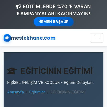
EĞİTİMLERDE %70 'E VARAN
KAMPANYALARI KAÇIRMAYIN!
HEMEN BAŞVUR
meslekhane.com
EĞİTİCİNİN EĞİTİMİ
KİŞİSEL GELİŞİM VE KOÇLUK - Eğitim Detayları
Anasayfa
Eğitimler
EĞİTİCİNİN EĞİTİMİ