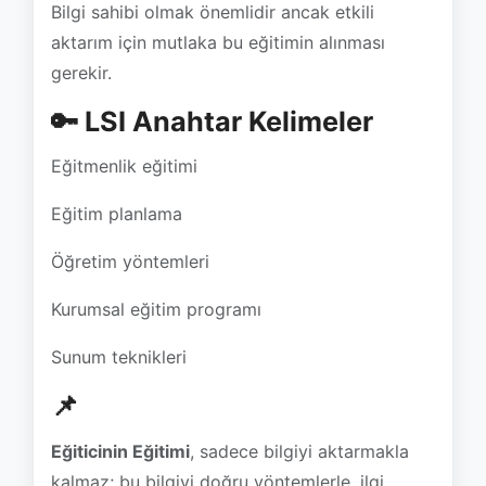
🔑 LSI Anahtar Kelimeler
Eğitmenlik eğitimi
Eğitim planlama
Öğretim yöntemleri
Kurumsal eğitim programı
Sunum teknikleri
📌
Eğiticinin Eğitimi
, sadece bilgiyi aktarmakla
kalmaz; bu bilgiyi doğru yöntemlerle, ilgi
çekici bir şekilde sunmayı da öğretir. Eğitim
veren herkes için bir
zorunluluk
haline gelen
bu program, hem bireysel hem de kurumsal