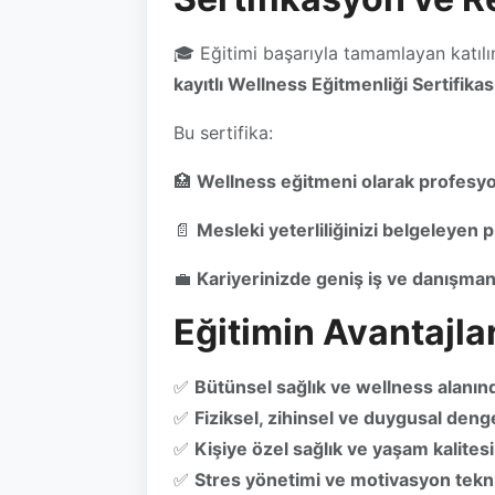
kayıtlı Wellness Eğitmenliği Sertifikas
Bu sertifika:
🏥
Wellness eğitmeni olarak profesyon
📄
Mesleki yeterliliğinizi belgeleyen pr
💼
Kariyerinizde geniş iş ve danışmanlı
Eğitimin Avantajlar
✅
Bütünsel sağlık ve wellness alanınd
✅
Fiziksel, zihinsel ve duygusal deng
✅
Kişiye özel sağlık ve yaşam kalitesi
✅
Stres yönetimi ve motivasyon tekni
✅
Üniversite onaylı ve e-Devlet onaylı 
✅
Wellness merkezleri, spor salonları
yakalarsınız