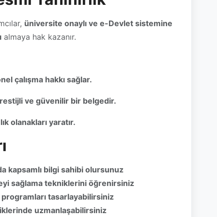
ı
almaya hak kazanır.
el çalışma hakkı sağlar.
estijli ve güvenilir bir belgedir.
k olanakları yaratır.
ı
a kapsamlı bilgi sahibi olursunuz
eyi sağlama tekniklerini öğrenirsiniz
 programları tasarlayabilirsiniz
klerinde uzmanlaşabilirsiniz
resmi sertifika ile kariyerinizi güçlendirirsiniz
 ve kurumsal alanlarda çalışma fırsatı