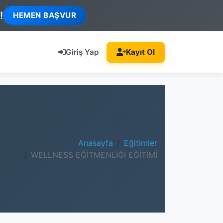
!
HEMEN BAŞVUR
Giriş Yap
Kayıt Ol
Anasayfa
Eğitimler
WELLNESS EĞİTMENLİĞİ EĞİTİMİ