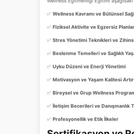
✅
Fiziksel Aktivite ve Egzersiz Planl
✅
Stres Yönetimi Teknikleri ve Zihins
✅
Beslenme Temelleri ve Sağlıklı Yaşa
✅
Uyku Düzeni ve Enerji Yönetimi
✅
Motivasyon ve Yaşam Kalitesi Artı
✅
Bireysel ve Grup Wellness Program
✅
İletişim Becerileri ve Danışmanlık T
✅
Profesyonellik ve Etik İlkeler
Sertifikasyon ve R
🎓 Eğitimi başarıyla tamamlayan katılı