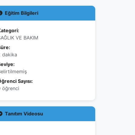
Eğitim Bilgileri
ategori:
SAĞLIK VE BAKIM
Süre:
2 dakika
Seviye:
elirtilmemiş
ğrenci Sayısı:
 öğrenci
Tanıtım Videosu