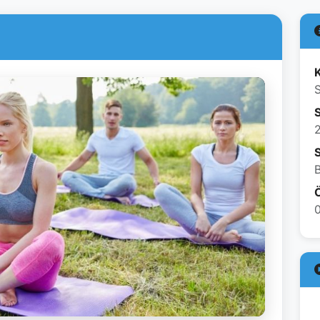
K
B
Ö
0