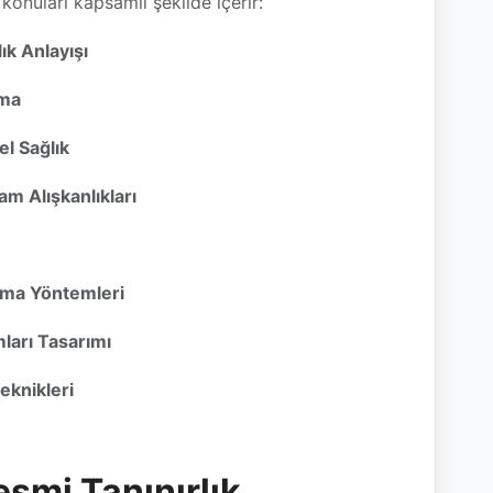
ama
el Sağlık
m Alışkanlıkları
rma Yöntemleri
ları Tasarımı
eknikleri
esmi Tanınırlık
mcılar,
üniversite onaylı ve e-Devlet sistemine