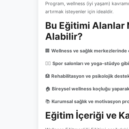
Bu Eğitimi Alanlar
Alabilir?
🏢
Wellness ve sağlık merkezlerinde
🏋️‍♀️
Spor salonları ve yoga-stüdyo gib
🏥
Rehabilitasyon ve psikolojik dest
🏠
Bireysel wellness koçluğu yaparak 
📚
Kurumsal sağlık ve motivasyon pro
Eğitim İçeriği ve 
Wellness Eğitmenliği Eğitimi aşağıdaki 
✅
Wellness Kavramı ve Bütünsel Sağlı